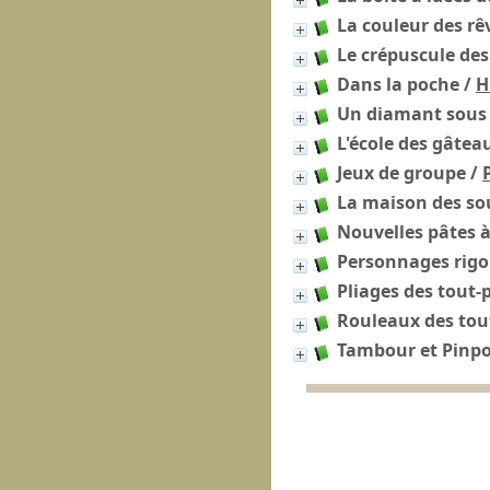
La couleur des rê
Le crépuscule des
Dans la poche
/
H
Un diamant sous l
L'école des gâtea
Jeux de groupe
/
La maison des s
Nouvelles pâtes à
Personnages rigo
Pliages des tout-p
Rouleaux des tout
Tambour et Pinpo