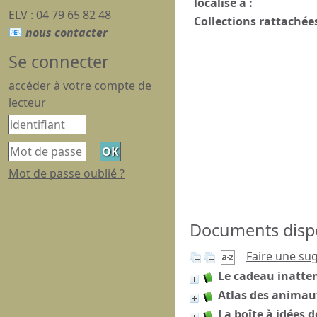
localisé à :
ELV : 04 79 65 82 48
Collections rattachées
Se connecter
accéder à votre compte de
lecteur
Mot de passe oublié ?
Documents dispon
Faire une su
Le cadeau inatte
Atlas des anima
La boîte à idées d