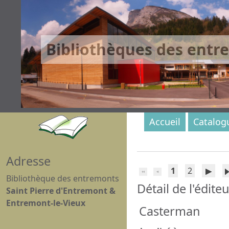
Bibliothèques des entr
Accueil
Catalog
Adresse
1
2
Bibliothèque des entremonts
Détail de l'édite
Saint Pierre d'Entremont &
Entremont-le-Vieux
Casterman