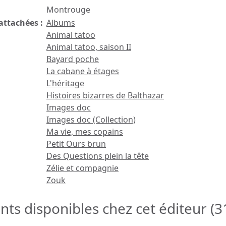
Montrouge
attachées :
Albums
Animal tatoo
Animal tatoo, saison II
Bayard poche
La cabane à étages
L'héritage
Histoires bizarres de Balthazar
Images doc
Images doc (Collection)
Ma vie, mes copains
Petit Ours brun
Des Questions plein la tête
Zélie et compagnie
Zouk
s disponibles chez cet éditeur (
3