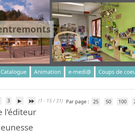
 entremonts
Catalogue
Animation
e-medi@
Coups de coe
3
(1 - 15 / 31)
Par page :
25
50
100
e l'éditeur
jeunesse