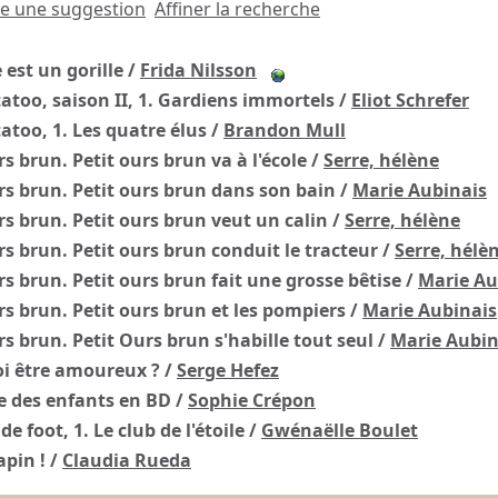
re une suggestion
Affiner la recherche
est un gorille
/
Frida Nilsson
atoo, saison II, 1. Gardiens immortels
/
Eliot Schrefer
atoo, 1. Les quatre élus
/
Brandon Mull
rs brun. Petit ours brun va à l'école
/
Serre, hélène
rs brun. Petit ours brun dans son bain
/
Marie Aubinais
rs brun. Petit ours brun veut un calin
/
Serre, hélène
rs brun. Petit ours brun conduit le tracteur
/
Serre, hélè
rs brun. Petit ours brun fait une grosse bêtise
/
Marie Au
rs brun. Petit ours brun et les pompiers
/
Marie Aubinais
rs brun. Petit Ours brun s'habille tout seul
/
Marie Aubin
oi être amoureux ?
/
Serge Hefez
re des enfants en BD
/
Sophie Crépon
e foot, 1. Le club de l'étoile
/
Gwénaëlle Boulet
apin !
/
Claudia Rueda