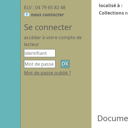
localisé à :
ELV : 04 79 65 82 48
Collections r
Se connecter
accéder à votre compte de
lecteur
Mot de passe oublié ?
Document