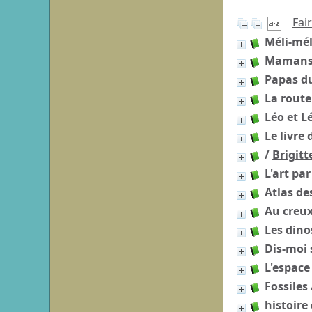
Fai
Méli-mél
Mamans
Papas d
La route
Léo et L
Le livre 
/
Brigitt
L'art pa
Atlas de
Au creux
Les dino
Dis-moi 
L'espace
Fossiles
histoire