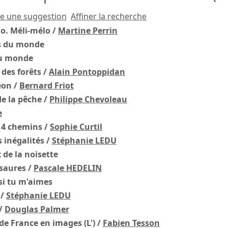
re une suggestion
Affiner la recherche
o. Méli-mélo
/
Martine Perrin
 du monde
u monde
 des forêts
/
Alain Pontoppidan
éon
/
Bernard Friot
de la pêche
/
Philippe Chevoleau
e
r 4 chemins
/
Sophie Curtil
s inégalités
/
Stéphanie LEDU
 de la noisette
saures
/
Pascale HEDELIN
si tu m'aimes
/
Stéphanie LEDU
/
Douglas Palmer
 de France en images (L')
/
Fabien Tesson