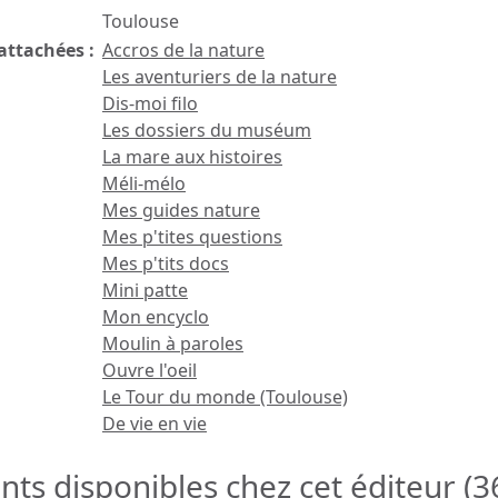
Toulouse
attachées :
Accros de la nature
Les aventuriers de la nature
Dis-moi filo
Les dossiers du muséum
La mare aux histoires
Méli-mélo
Mes guides nature
Mes p'tites questions
Mes p'tits docs
Mini patte
Mon encyclo
Moulin à paroles
Ouvre l'oeil
Le Tour du monde (Toulouse)
De vie en vie
s disponibles chez cet éditeur (
3