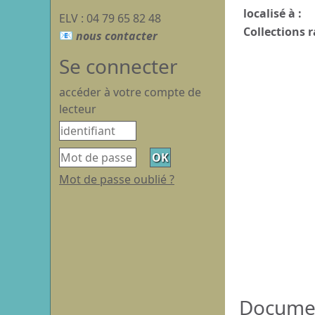
localisé à :
ELV : 04 79 65 82 48
Collections r
Se connecter
accéder à votre compte de
lecteur
Mot de passe oublié ?
Document