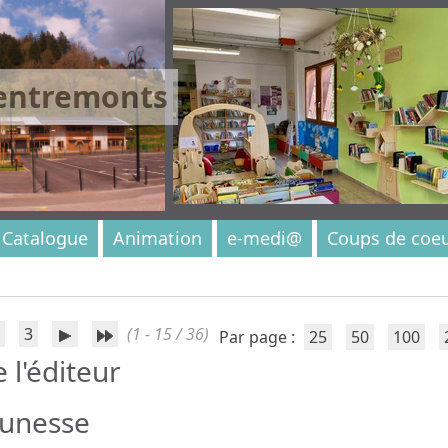
 entremonts
Catalogue
Animation
e-medi@
Coups de coe
3
(1 - 15 / 36)
Par page :
25
50
100
e l'éditeur
eunesse