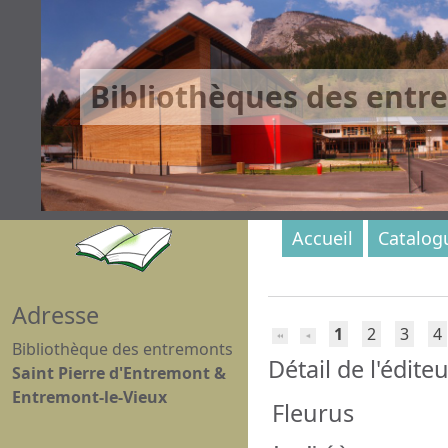
Bibliothèques des entr
Accueil
Catalog
Adresse
1
2
3
4
Bibliothèque des entremonts
Détail de l'édite
Saint Pierre d'Entremont &
Entremont-le-Vieux
Fleurus