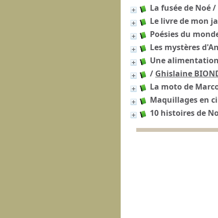
La fusée de Noé
/
Le livre de mon j
Poésies du monde
Les mystères d'An
Une alimentation
/
Ghislaine BION
La moto de Marc
Maquillages en c
10 histoires de N