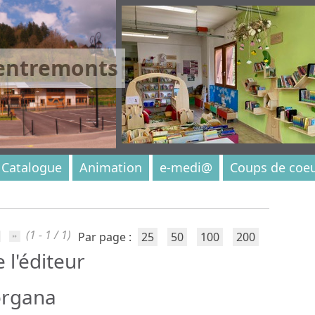
 entremonts
Catalogue
Animation
e-medi@
Coups de coe
(1 - 1 / 1)
Par page :
25
50
100
200
e l'éditeur
organa