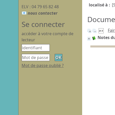
localisé à :
[
ELV : 04 79 65 82 48
Document
Se connecter
Fai
accéder à votre compte de
Notes du
lecteur
Mot de passe oublié ?