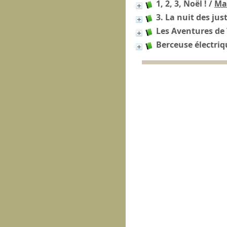
1, 2, 3, Noël !
/
Ma
3. La nuit des jus
Les Aventures de 
Berceuse électriq