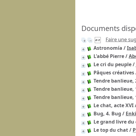
Documents dispon
Faire une su
Astronomía
/
Isa
L'abbé Pierre
/
Ab
Le cri du peuple
/
Pâques créatives
Tendre banlieue, 2
Tendre banlieue, 1
Tendre banlieue, 1
Le chat, acte XVI
Bug, 4. Bug
/
Enki
Le grand livre du
Le top du chat
/
P