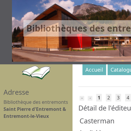
Bibliothèques des entr
Accueil
Catalog
Adresse
1
2
3
4
Bibliothèque des entremonts
Détail de l'édite
Saint Pierre d'Entremont &
Entremont-le-Vieux
Casterman