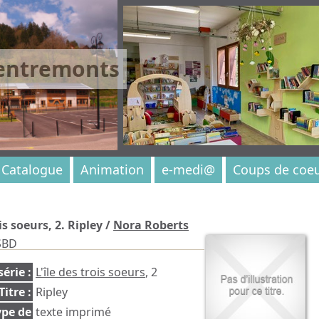
 entremonts
Catalogue
Animation
e-medi@
Coups de coe
ois soeurs, 2. Ripley
/
Nora Roberts
SBD
série :
L'île des trois soeurs
, 2
Titre :
Ripley
ype de
texte imprimé