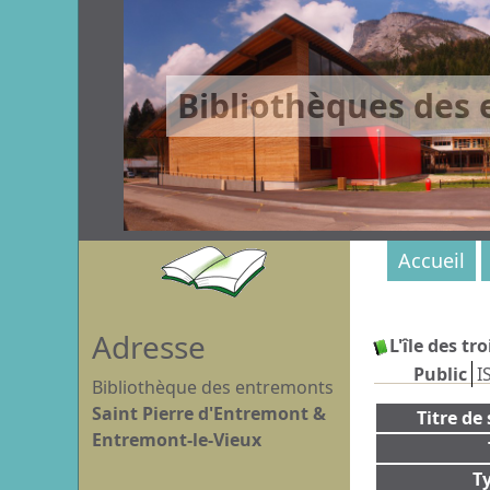
Bibliothèques des
Accueil
Adresse
L'île des tr
Public
I
Bibliothèque des entremonts
Saint Pierre d'Entremont &
Titre de 
Entremont-le-Vieux
T