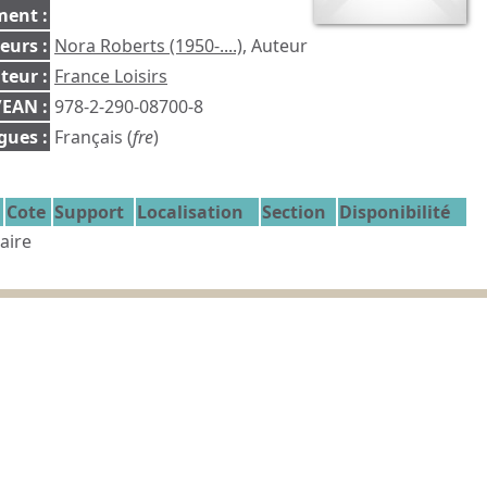
ent :
eurs :
Nora Roberts (1950-....)
, Auteur
teur :
France Loisirs
EAN :
978-2-290-08700-8
gues :
Français (
fre
)
Cote
Support
Localisation
Section
Disponibilité
aire