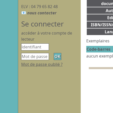
docum
ELV : 04 79 65 82 48
Aut
Edi
Se connecter
ISBN/ISSN/
Lan
accéder à votre compte de
lecteur
Exemplaires
Code-barres
aucun exempl
Mot de passe oublié ?