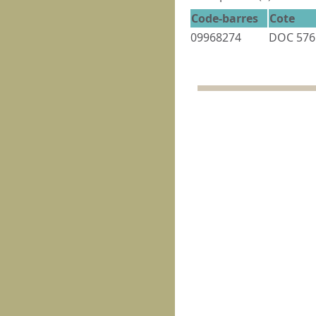
Code-barres
Cote
09968274
DOC 576