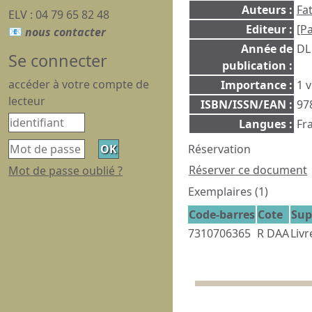
Auteurs :
Fat
ELV : 04 79 65 82 48
Editeur :
[Pa
Année de
DL
Se connecter
publication :
accéder à votre compte de
Importance :
1 v
lecteur
ISBN/ISSN/EAN :
97
Langues :
Fra
Réservation
Réserver ce document
Mot de passe oublié ?
Exemplaires (1)
Code-barres
Cote
Sup
7310706365
R DAA
Livr