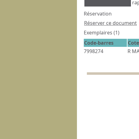
ra
Réservation
Réserver ce document
Exemplaires (1)
Code-barres
Cote
7998274
R M