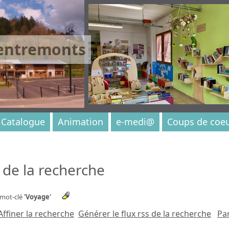
 entremonts
Catalogue
Animation
e-medi@
Coups de coe
 de la recherche
 mot-clé
'Voyage'
Affiner la recherche
Générer le flux rss de la recherche
Par