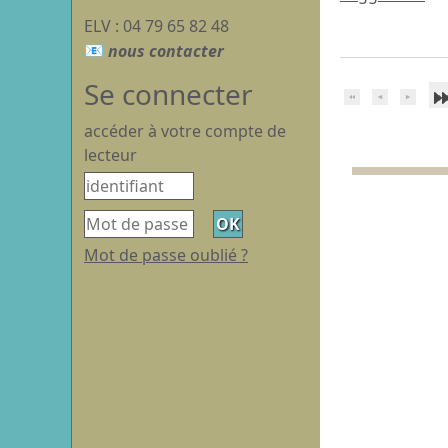
ELV : 04 79 65 82 48
Se connecter
accéder à votre compte de
lecteur
Mot de passe oublié ?