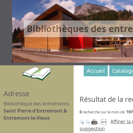
Bibliothèques des entr
Accueil
Catalog
Adresse
Résultat de la r
Bibliothèque des entremonts
Saint Pierre d'Entremont &
0
recherche sur le mot-clé
'197
Entremont-le-Vieux
Affiner la
suggestion