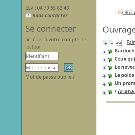
ELV : 04 79 65 82 48
863 
Se connecter
Ouvrages
accéder à votre compte de
Fai
lecteur
Bariloch
Ceux qui
Le neve
Le poids
Mot de passe oublié ?
Un prome
/
Ariana