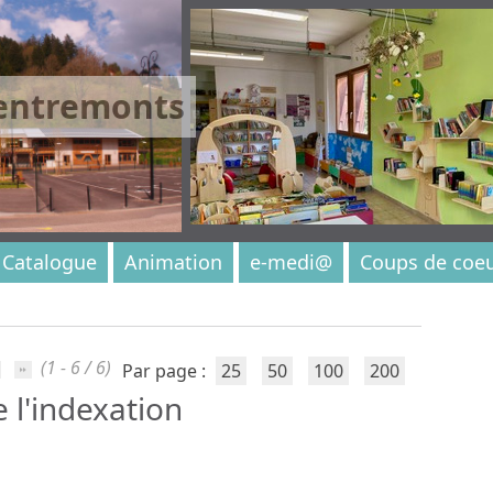
 entremonts
Catalogue
Animation
e-medi@
Coups de coe
(1 - 6 / 6)
Par page :
25
50
100
200
e l'indexation