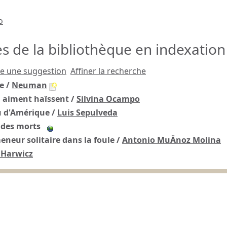
o
 de la bibliothèque en indexation
re une suggestion
Affiner la recherche
e
/
Neuman
 aiment haïssent
/
Silvina Ocampo
u d'Amérique
/
Luis Sepulveda
 des morts
neur solitaire dans la foule
/
Antonio MuÄnoz Molina
 Harwicz