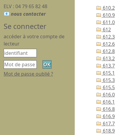
ELV : 04 79 65 82 48
610.2
610.9
611.0
Se connecter
612
accéder à votre compte de
612.3
lecteur
612.6
612.8
613.2
613.7
615.1
Mot de passe oublié ?
615.3
615.5
616.0
616.1
616.8
616.9
617.7
618.9