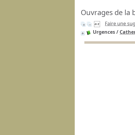
Ouvrages de la b
Faire une su
Urgences
/
Cather