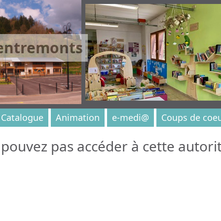
 entremonts
Catalogue
Animation
e-medi@
Coups de coe
pouvez pas accéder à cette autorit