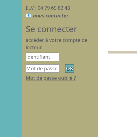
ELV : 04 79 65 82 48
Se connecter
accéder à votre compte de
lecteur
Mot de passe oublié ?