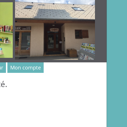
ur
Mon compte
é.