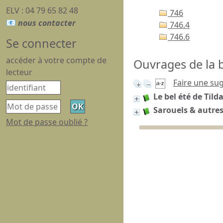
ELV : 04 79 65 82 48
746
746.4
746.6
Se connecter
accéder à votre compte de
Ouvrages de la b
lecteur
Faire une su
Le bel été de Tild
Sarouels & autres 
Mot de passe oublié ?