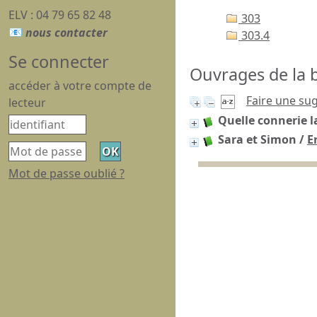
ELV : 04 79 65 82 48
303
303.4
Se connecter
Ouvrages de la b
accéder à votre compte de
Faire une su
lecteur
Quelle connerie l
Sara et Simon
/
E
Mot de passe oublié ?