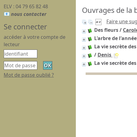
ELV : 04 79 65 82 48
Ouvrages de la b
Faire une su
Se connecter
Des fleurs
/
Carol
accéder à votre compte de
L'arbre de l'année
lecteur
La vie secrète des
/
Denis
La vie secrète des
Mot de passe oublié ?