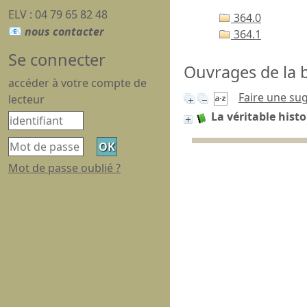
ELV : 04 79 65 82 48
364.0
364.1
Se connecter
Ouvrages de la b
accéder à votre compte de
Faire une su
lecteur
La véritable hist
Mot de passe oublié ?