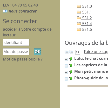
ELV : 04 79 65 82 48
551.0
551.1
551.2
Se connecter
551.4
accéder à votre compte de
551.6
lecteur
Ouvrages de la b
Faire une su
Lulu, le chat curi
Mot de passe oublié ?
Les caprices de l
Mon petit manue
Photo-guide de l