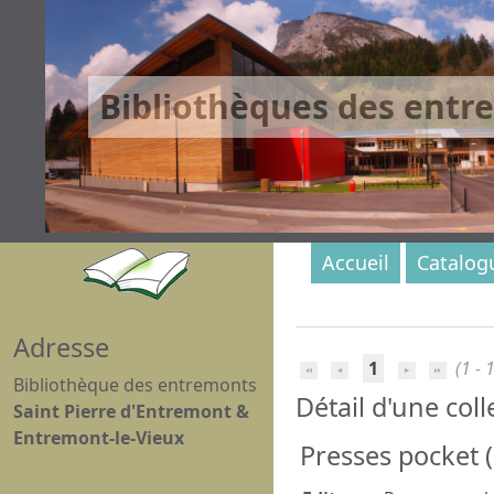
Bibliothèques des entr
Accueil
Catalog
Adresse
1
(1 - 1
Bibliothèque des entremonts
Détail d'une coll
Saint Pierre d'Entremont &
Entremont-le-Vieux
Presses pocket (