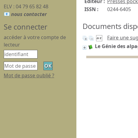
Editeur :
Presses pock
ELV : 04 79 65 82 48
ISSN :
0244-6405
Documents dispon
Se connecter
accéder à votre compte de
Faire une su
lecteur
Le Génie des alpa
Mot de passe oublié ?