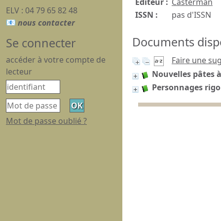
Editeur :
Casterman
ELV : 04 79 65 82 48
ISSN :
pas d'ISSN
Documents dispon
Se connecter
accéder à votre compte de
Faire une su
lecteur
Nouvelles pâtes à
Personnages rigo
Mot de passe oublié ?