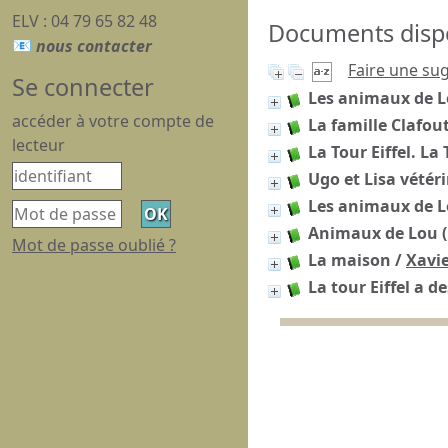
ELV : 04 79 65 82 48
Documents dispon
Faire une su
Se connecter
Les animaux de L
accéder à votre compte de
La famille Clafou
lecteur
La Tour Eiffel. La
Ugo et Lisa vétér
Les animaux de Lo
Animaux de Lou (
Mot de passe oublié ?
La maison
/
Xavie
La tour Eiffel a de