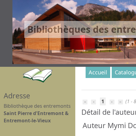
Bibliothèques des entr
Accueil
Catalog
Adresse
1
(1 - 8
Bibliothèque des entremonts
Détail de l'auteu
Saint Pierre d'Entremont &
Entremont-le-Vieux
Auteur Mymi Doin