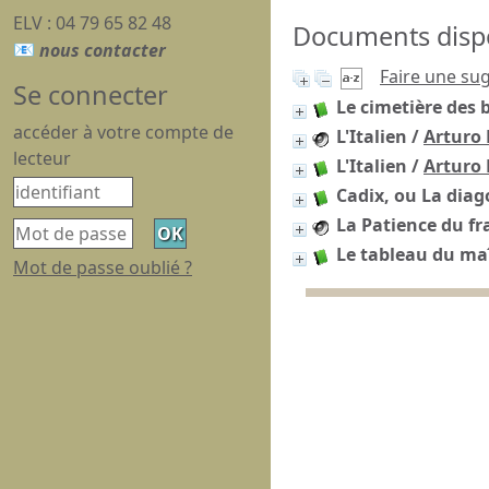
ELV : 04 79 65 82 48
Documents dispon
Faire une su
Se connecter
Le cimetière des
accéder à votre compte de
L'Italien
/
Arturo 
lecteur
L'Italien
/
Arturo 
Cadix, ou La diag
La Patience du fr
Le tableau du ma
Mot de passe oublié ?