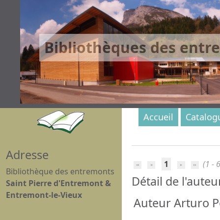
Bibliothèques des entr
Accueil
Catalog
Adresse
1
(1 - 6
Bibliothèque des entremonts
Détail de l'auteu
Saint Pierre d'Entremont &
Entremont-le-Vieux
Auteur Arturo Pé