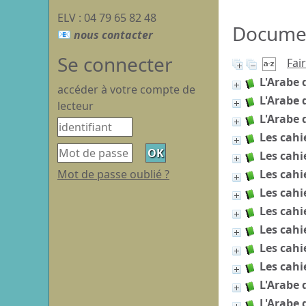
ELV : 04 79 65 82 48
Document
Se connecter
Fai
L'Arabe 
accéder à votre compte de
L'Arabe 
lecteur
L'Arabe d
Les cahi
Les cahi
Mot de passe oublié ?
Les cahi
Les cahi
Les cahi
Les cahi
Les cahi
Les cahi
L'Arabe 
L'Arabe 