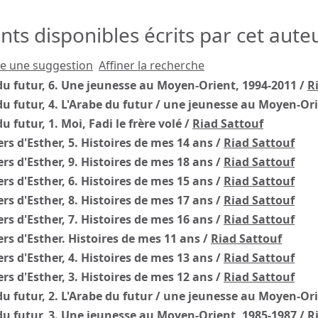
s disponibles écrits par cet auteu
re une suggestion
Affiner la recherche
du futur, 6. Une jeunesse au Moyen-Orient, 1994-2011
/
R
du futur, 4. L'Arabe du futur / une jeunesse au Moyen-Or
u futur, 1. Moi, Fadi le frère volé
/
Riad Sattouf
ers d'Esther, 5. Histoires de mes 14 ans
/
Riad Sattouf
ers d'Esther, 9. Histoires de mes 18 ans
/
Riad Sattouf
ers d'Esther, 6. Histoires de mes 15 ans
/
Riad Sattouf
ers d'Esther, 8. Histoires de mes 17 ans
/
Riad Sattouf
ers d'Esther, 7. Histoires de mes 16 ans
/
Riad Sattouf
ers d'Esther. Histoires de mes 11 ans
/
Riad Sattouf
ers d'Esther, 4. Histoires de mes 13 ans
/
Riad Sattouf
ers d'Esther, 3. Histoires de mes 12 ans
/
Riad Sattouf
du futur, 2. L'Arabe du futur / une jeunesse au Moyen-Or
du futur, 3. Une jeunesse au Moyen-Orient, 1985-1987
/
R