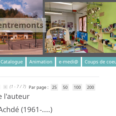
 entremonts
Catalogue
Animation
e-medi@
Coups de coe
(1 - 7 / 7)
Par page :
25
50
100
200
e l'auteur
chdé (1961-....)