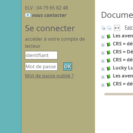
ELV : 04 79 65 82 48
Document
Se connecter
Fai
Les aven
accéder à votre compte de
CRS = dé
lecteur
CRS = Dé
CRS = dé
Lucky Lu
Mot de passe oublié ?
Les aven
CRS = dé