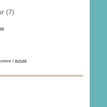
r (
7
)
dé
 coton
/
Achdé