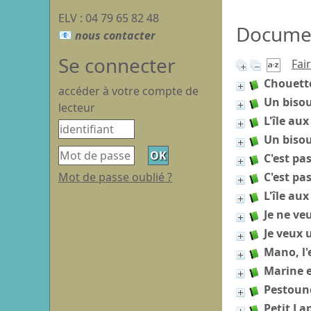
ELV : 04 79 65 82 48
Document
Se connecter
Fai
Chouette,
accéder à votre compte de
Un bisou
lecteur
L'île aux
Un bisou
C'est pas
Mot de passe oublié ?
C'est pa
L'île aux
Je ne ve
Je veux 
Mano, l'
Marine e
Pestoun
Petit La