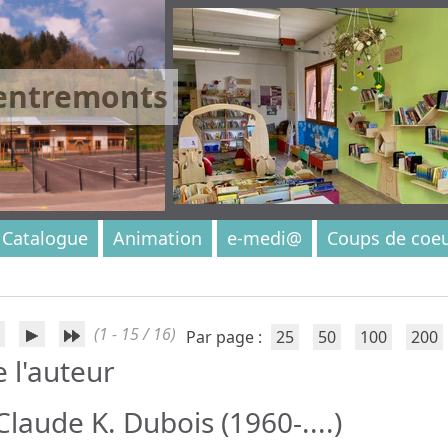
 entremonts
Catalogue
Animation
e-medi@
Coups de coe
(1 - 15 / 16)
Par page :
25
50
100
200
e l'auteur
laude K. Dubois (1960-....)