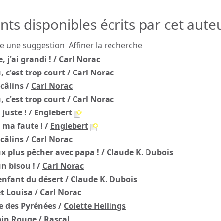
s disponibles écrits par cet auteu
re une suggestion
Affiner la recherche
 j'ai grandi !
/
Carl Norac
, c'est trop court
/
Carl Norac
 câlins
/
Carl Norac
, c'est trop court
/
Carl Norac
 juste !
/
Englebert
s ma faute !
/
Englebert
 câlins
/
Carl Norac
ux plus pêcher avec papa !
/
Claude K. Dubois
un bisou !
/
Carl Norac
enfant du désert
/
Claude K. Dubois
t Louisa
/
Carl Norac
e des Pyrénées
/
Colette Hellings
pin Rouge
/
Rascal