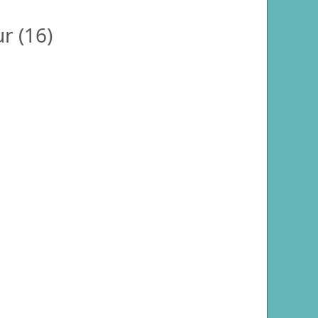
r (
16
)