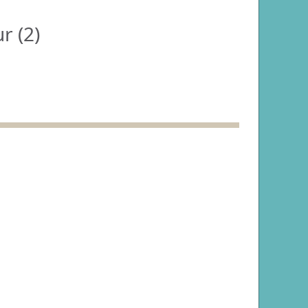
r (
2
)