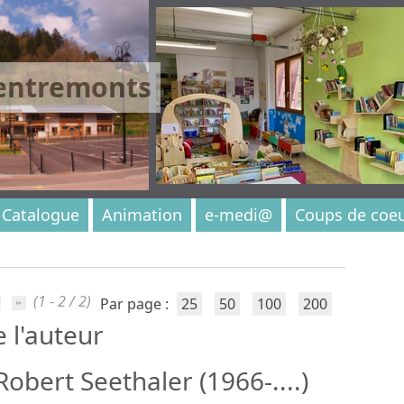
 entremonts
Catalogue
Animation
e-medi@
Coups de coe
(1 - 2 / 2)
Par page :
25
50
100
200
e l'auteur
obert Seethaler (1966-....)