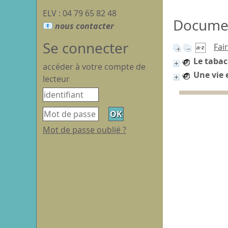
ELV : 04 79 65 82 48
Document
Se connecter
Fai
Le tabac
accéder à votre compte de
Une vie 
lecteur
Mot de passe oublié ?