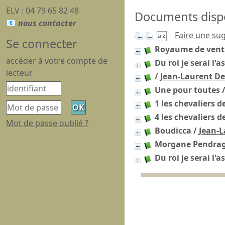
ELV : 04 79 65 82 48
Documents dispon
Faire une su
Se connecter
Royaume de vent 
accéder à votre compte de
Du roi je serai l'a
lecteur
/
Jean-Laurent De
Une pour toutes
1 les chevaliers d
4 les chevaliers d
Mot de passe oublié ?
Boudicca
/
Jean-L
Morgane Pendra
Du roi je serai l'a