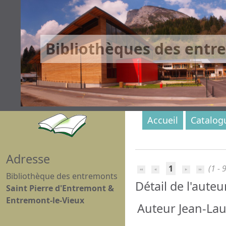
Bibliothèques des entr
Accueil
Catalog
Adresse
1
(1 - 9
Bibliothèque des entremonts
Détail de l'auteu
Saint Pierre d'Entremont &
Entremont-le-Vieux
Auteur Jean-Laur