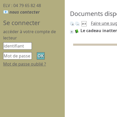
ELV : 04 79 65 82 48
Documents dispon
Se connecter
Faire une su
Le cadeau inatte
accéder à votre compte de
lecteur
Mot de passe oublié ?