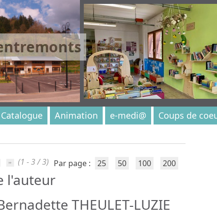
 entremonts
Catalogue
Animation
e-medi@
Coups de coe
(1 - 3 / 3)
Par page :
25
50
100
200
e l'auteur
Bernadette THEULET-LUZIE