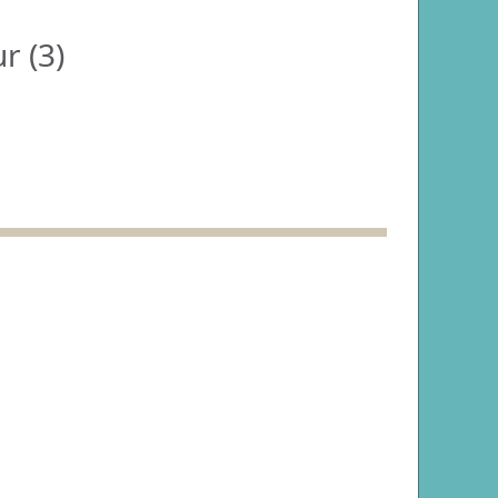
r (
3
)