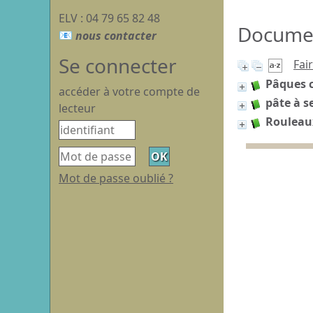
ELV : 04 79 65 82 48
Document
Se connecter
Fai
Pâques c
accéder à votre compte de
pâte à s
lecteur
Rouleaux
Mot de passe oublié ?