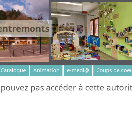
 entremonts
Catalogue
Animation
e-medi@
Coups de coe
pouvez pas accéder à cette autorit