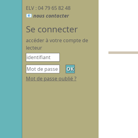
ELV : 04 79 65 82 48
Se connecter
accéder à votre compte de
lecteur
Mot de passe oublié ?