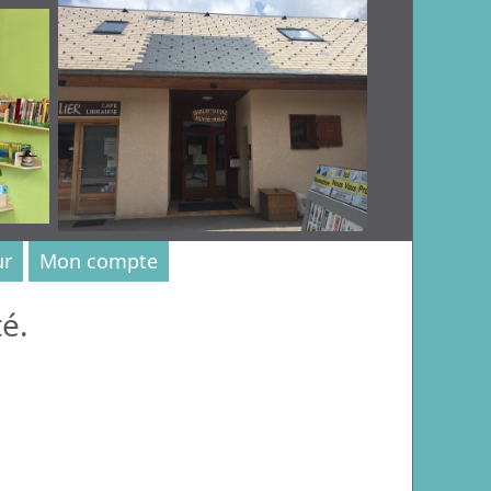
ur
Mon compte
é.