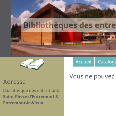
Bibliothèques des entr
Accueil
Catalog
Vous ne pouvez p
Adresse
Bibliothèque des entremonts
Saint Pierre d'Entremont &
Entremont-le-Vieux